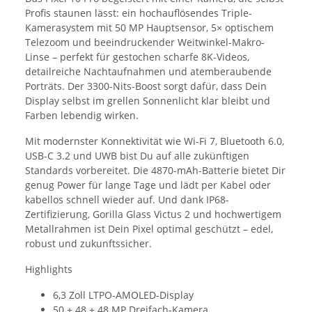
Profis staunen lässt: ein hochauflösendes Triple-
Kamerasystem mit 50 MP Hauptsensor, 5× optischem
Telezoom und beeindruckender Weitwinkel-Makro-
Linse – perfekt für gestochen scharfe 8K-Videos,
detailreiche Nachtaufnahmen und atemberaubende
Porträts. Der 3300-Nits-Boost sorgt dafür, dass Dein
Display selbst im grellen Sonnenlicht klar bleibt und
Farben lebendig wirken.
Mit modernster Konnektivität wie Wi-Fi 7, Bluetooth 6.0,
USB-C 3.2 und UWB bist Du auf alle zukünftigen
Standards vorbereitet. Die 4870-mAh-Batterie bietet Dir
genug Power für lange Tage und lädt per Kabel oder
kabellos schnell wieder auf. Und dank IP68-
Zertifizierung, Gorilla Glass Victus 2 und hochwertigem
Metallrahmen ist Dein Pixel optimal geschützt – edel,
robust und zukunftssicher.
Highlights
6,3 Zoll LTPO-AMOLED-Display
50 + 48 + 48 MP Dreifach-Kamera