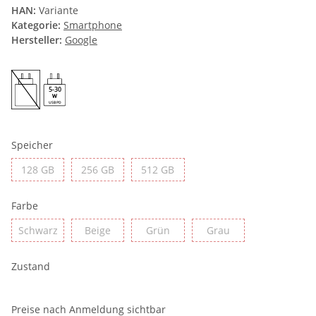
HAN:
Variante
Kategorie:
Smartphone
Hersteller:
Google
5-30
USB PD
Speicher
128 GB
256 GB
512 GB
128 GB
256 GB
512 GB
Farbe
Schwarz
Beige
Grün
Grau
Schwarz
Beige
Grün
Grau
Zustand
Preise nach Anmeldung sichtbar