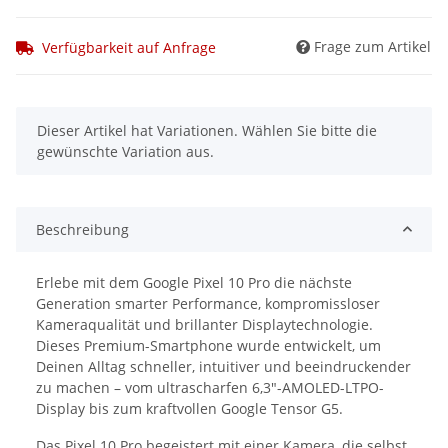
Frage zum Artikel
Verfügbarkeit auf Anfrage
x
Dieser Artikel hat Variationen. Wählen Sie bitte die
gewünschte Variation aus.
Beschreibung
Erlebe mit dem Google Pixel 10 Pro die nächste
Generation smarter Performance, kompromissloser
Kameraqualität und brillanter Displaytechnologie.
Dieses Premium-Smartphone wurde entwickelt, um
Deinen Alltag schneller, intuitiver und beeindruckender
zu machen – vom ultrascharfen 6,3"-AMOLED-LTPO-
Display bis zum kraftvollen Google Tensor G5.
Das Pixel 10 Pro begeistert mit einer Kamera, die selbst