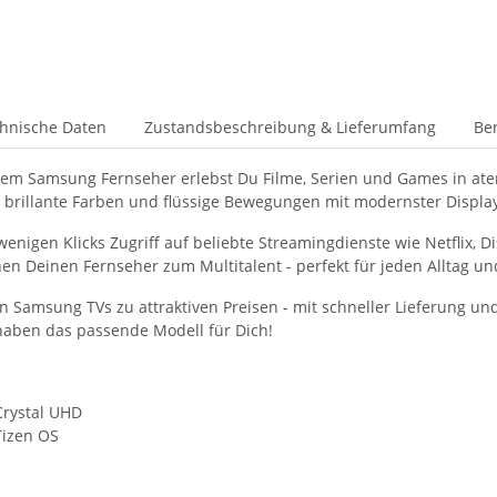
hnische Daten
Zustandsbeschreibung & Lieferumfang
Be
inem Samsung Fernseher erlebst Du Filme, Serien und Games in at
 brillante Farben und flüssige Bewegungen mit modernster Displa
enigen Klicks Zugriff auf beliebte Streamingdienste wie Netflix,
n Deinen Fernseher zum Multitalent - perfekt für jeden Alltag 
 Samsung TVs zu attraktiven Preisen - mit schneller Lieferung un
 haben das passende Modell für Dich!
Crystal UHD
Tizen OS