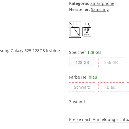
Kategorie:
Smartphone
Hersteller:
Samsung
5-25
USB PD
Speicher
128 GB
128 GB
256 G
128 GB
256 GB
Farbe
Hellblau
Schwarz
Blau
Schwarz
Blau
Zustand
Preise nach Anmeldung sichtb