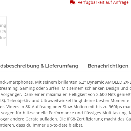
Verfügbarkeit auf Anfrage
dsbeschreibung & Lieferumfang
Benachrichtigen,
nd-Smartphones. Mit seinem brillanten 6,2" Dynamic AMOLED 2X-Di
 Streaming, Gaming oder Surfen. Mit seinem schlanken Design un
Vorgänger. Dank einer maximalen Helligkeit von 2.600 Nits genießt
IS), Teleobjektiv und Ultraweitwinkel fängt deine besten Momente i
r. Videos in 8K-Auflösung oder Slow-Motion mit bis zu 960fps mac
7 sorgen für blitzschnelle Performance und flüssiges Multitaskin
ogar andere Geräte aufladen. Die IP68-Zertifizierung macht das G
tieren, dass du immer up-to-date bleibst.