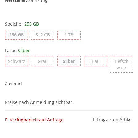
Hersteller:
Samsung
Speicher
256 GB
256 GB
512 GB
1 TB
256 GB
512 GB
1 TB
Farbe
Silber
Schwarz
Grau
Silber
Blau
Schwarz
Grau
Silber
Blau
Tiefsch
Tiefs
warz
Zustand
Preise nach Anmeldung sichtbar
Frage zum Artikel
Verfügbarkeit auf Anfrage