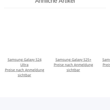
Ähnliche Artikel
Samsung Galaxy S24
Samsung Galaxy S25+
Sams
Ultra
Preise nach Anmeldung
Prei
Preise nach Anmeldung
sichtbar
sichtbar