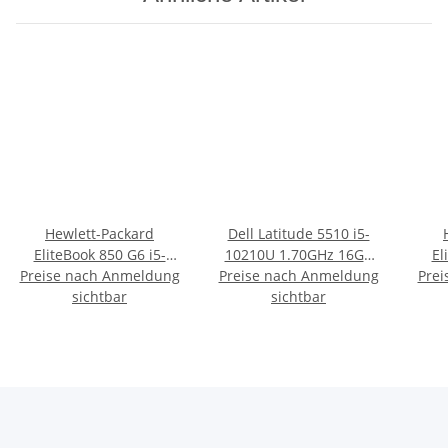
Hewlett-Packard
Dell Latitude 5510 i5-
EliteBook 850 G6 i5-
10210U 1.70GHz 16GB
El
Preise nach Anmeldung
8365U 128GB/16GB
Preise nach Anmeldung
256GB Win10 Pro
Prei
8
Win10 Pro
sichtbar
sichtbar