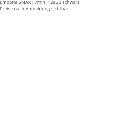
Emporia SMART.7mini 128GB schwarz
Preise nach Anmeldung sichtbar
Telekom T Phone 5G 128GB Dusty Grey
Preise nach Anmeldung sichtbar