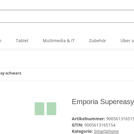
h
Tablet
Multimedia & IT
Zubehör
Über 
sy schwarz
Emporia Supereasy
Artikelnummer:
900561316515
GTIN:
9005613165154
Kategorie:
Smartphone