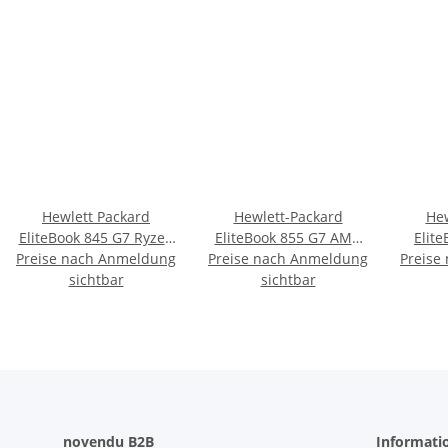
Hewlett Packard
Hewlett-Packard
Hew
EliteBook 845 G7 Ryzen
EliteBook 855 G7 AMD
Elite
Preise nach Anmeldung
5 Pro 4650U
Preise nach Anmeldung
Ryzen 5 Pro 4650U
Preise
836
512GB/16GB silber
sichtbar
512GB/16GB silber
sichtbar
sil
Radeon Graphics
Win11 Pro
Win11 Pro
novendu B2B
Informati