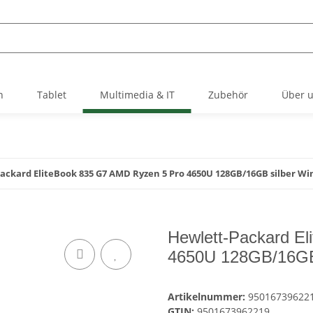
h
Tablet
Multimedia & IT
Zubehör
Über 
ackard EliteBook 835 G7 AMD Ryzen 5 Pro 4650U 128GB/16GB silber Wi
Hewlett-Packard E
4650U 128GB/16GB 
Artikelnummer:
950167396221
GTIN:
9501673962219