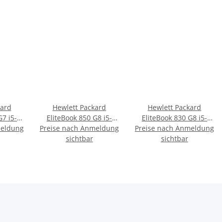
kard
Hewlett Packard
Hewlett Packard
G7 i5-
EliteBook 850 G8 i5-
EliteBook 830 G8 i5-
meldung
16GB
Preise nach Anmeldung
1145G7 128GB/16GB
Preise nach Anmeldung
1145G7 1TB/16GB
1 Pro
silber Win11 Pro
sichtbar
QWERTZ Win11 Pro
sichtbar