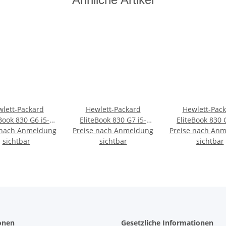
lett-Packard
Hewlett-Packard
Hewlett-Pac
Book 830 G6 i5-
EliteBook 830 G7 i5-
EliteBook 830 
 nach Anmeldung
5U 128GB/8GB
Preise nach Anmeldung
10310U 1TB/16GB
Preise nach An
10310U 1TB/
ber Win11 Pro
sichtbar
QWERTZ Win11 Pro
sichtbar
QWERTZ Win1
sichtbar
onen
Gesetzliche Informationen