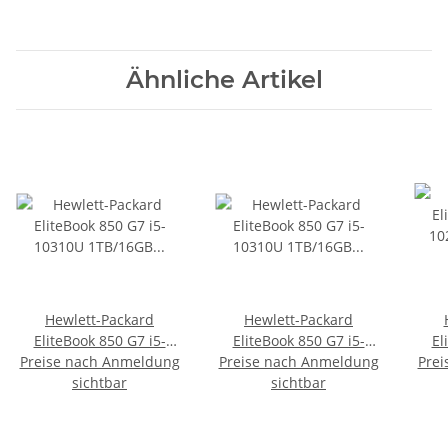
Ähnliche Artikel
Hewlett-Packard
Hewlett-Packard
EliteBook 850 G7 i5-
EliteBook 850 G7 i5-
El
Preise nach Anmeldung
10310U 1TB/16GB
Preise nach Anmeldung
10310U 1TB/16GB
Prei
10
QWERTY(US) Win11 Pro
sichtbar
QWERTZ Win11 Pro
sichtbar
UHD 