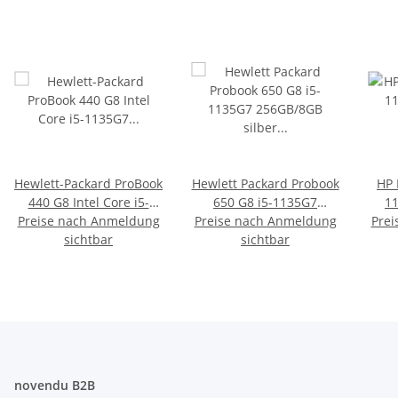
Hewlett-Packard ProBook
Hewlett Packard Probook
HP 
440 G8 Intel Core i5-
650 G8 i5-1135G7
1
Preise nach Anmeldung
1135G7 256GB/8GB
256GB/8GB silber Iris Xe
Preise nach Anmeldung
Prei
sil
Win11 Pro
sichtbar
Graphics Win11 Pro
sichtbar
Wind
novendu B2B