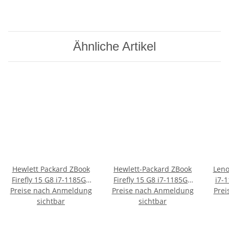
Ähnliche Artikel
Hewlett Packard ZBook
Hewlett-Packard ZBook
Leno
Firefly 15 G8 i7-1185G7
Firefly 15 G8 i7-1185G7
i7-
Preise nach Anmeldung
1TB/32GB Quadro T500
Preise nach Anmeldung
1TB/32GB Quadro T500
schw
Prei
QWERTZ Win11 Pro
sichtbar
QWERTY(US) Win11 Pro
sichtbar