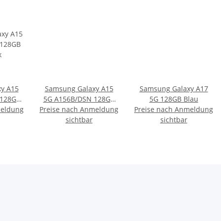
y A15
Samsung Galaxy A15
Samsung Galaxy A17
 128GB
5G A156B/DSN 128GB
5G 128GB Blau
meldung
k
Preise nach Anmeldung
gelb
Preise nach Anmeldung
sichtbar
sichtbar