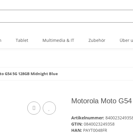
h
Tablet
Multimedia & IT
Zubehör
Über 
o G54 5G 128GB Midnight Blue
Motorola Moto G54
Artikelnummer:
840023249358
GTIN:
0840023249358
HAN:
PAYT0048FR