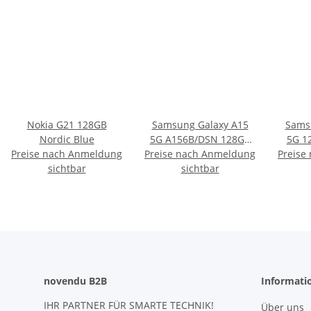
Nokia G21 128GB
Samsung Galaxy A15
Sams
Nordic Blue
5G A156B/DSN 128GB
5G 1
Preise nach Anmeldung
Preise nach Anmeldung
blau
Preise
sichtbar
sichtbar
novendu B2B
Informati
IHR PARTNER FÜR SMARTE TECHNIK!
Über uns