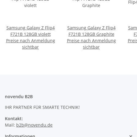
Samsung Galaxy Z Flip4
Samsung Galaxy Z Flip4
Sams
F721B 128GB violett
F721B 128GB Graphite
F
Preise nach Anmeldung
Preise nach Anmeldung
Prei
sichtbar
sichtbar
novendu B2B
IHR PARTNER FÜR SMARTE TECHNIK!
Kontakt:
Mail:
b2b@novendu.de
Informationen