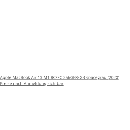
Apple MacBook Air 13 M1 8C/7C 256GB/8GB spacegrau (2020)
Preise nach Anmeldung sichtbar