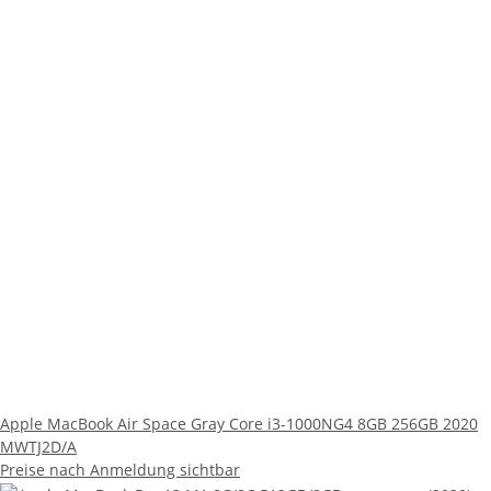
Apple MacBook Air Space Gray Core i3-1000NG4 8GB 256GB 2020
MWTJ2D/A
Preise nach Anmeldung sichtbar