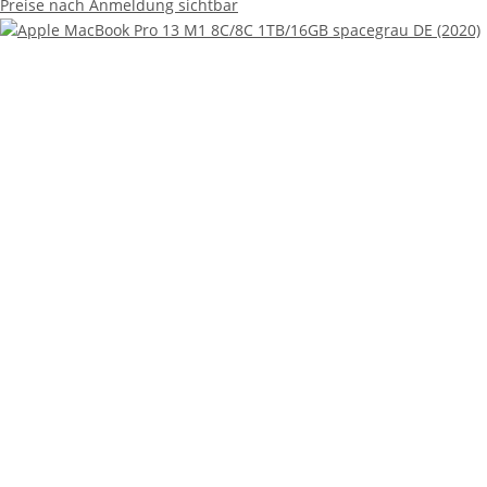
Apple MacBook Pro 13 M1 8C/8C 1TB/16GB spacegrau DE (2020)