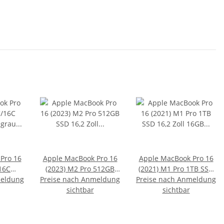
Pro 16
Apple MacBook Pro 16
Apple MacBook Pro 16
16C
(2023) M2 Pro 512GB
(2021) M1 Pro 1TB SSD
meldung
egrau
Preise nach Anmeldung
SSD 16,2 Zoll 16GB RAM
Preise nach Anmeldung
16,2 Zoll 16GB RAM
spacegrau QWERTZ
sichtbar
spacegrau QWERTZ
sichtbar