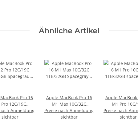
Ähnliche Artikel
 MacBook Pro 16
Apple MacBook Pro 16
Apple MacBook 
 Pro 12C/19C
M1 Max 10C/32C
M1 Pro 10C/
 nach Anmeldung
16GB Spacegrau
Preise nach Anmeldung
1TB/32GB Spacegray
Preise nach An
1TB/32GB spac
sichtbar
(2023)
sichtbar
(2021)
sichtbar
(2021)