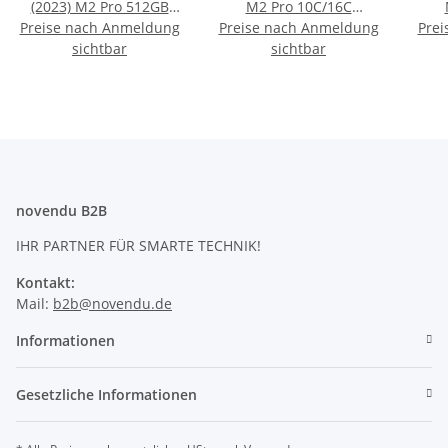
(2023) M2 Pro 512GB
M2 Pro 10C/16C
Preise nach Anmeldung
SSD 16,2 Zoll 16GB RAM
Preise nach Anmeldung
512GB/16GB Spacegrau
Prei
512
spacegrau QWERTZ
sichtbar
sichtbar
(2023)
novendu B2B
IHR PARTNER FÜR SMARTE TECHNIK!
Kontakt:
Mail:
b2b@novendu.de
Informationen
Gesetzliche Informationen