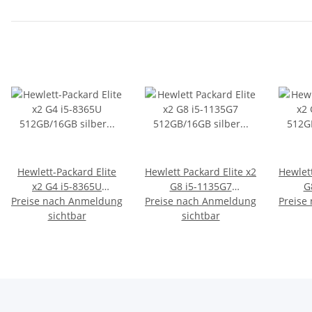
Hewlett-Packard Elite
Hewlett Packard Elite x2
Hewlett
x2 G4 i5-8365U
G8 i5-1135G7
G
Preise nach Anmeldung
512GB/16GB silber
Preise nach Anmeldung
512GB/16GB silber Iris
Preise
512GB/
Win11 Pro Wi-Fi + 4G
sichtbar
Xe Graphics Win11 Pro
sichtbar
Xe Gra
LTE