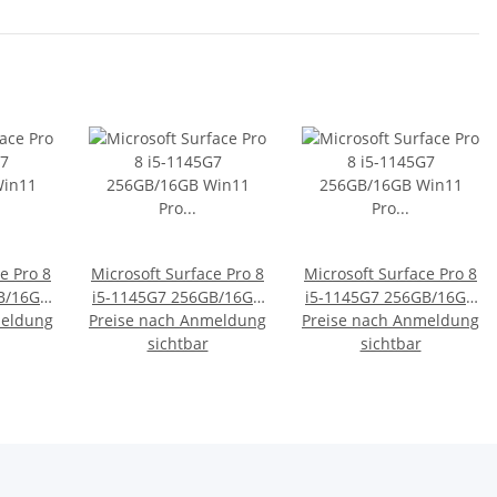
e Pro 8
Microsoft Surface Pro 8
Microsoft Surface Pro 8
B/16GB
i5-1145G7 256GB/16GB
i5-1145G7 256GB/16GB
meldung
(2021)
Preise nach Anmeldung
Win11 Pro LTE (2021) -
Preise nach Anmeldung
Win11 Pro LTE (2021) -
"Weiße Punkte im
sichtbar
Weiße Punkte im
sichtbar
Display"
Display