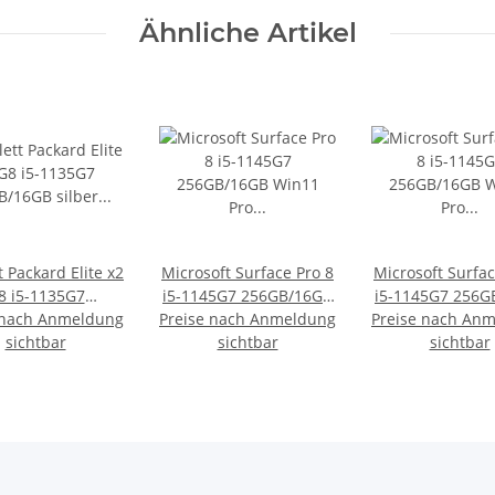
Ähnliche Artikel
 Packard Elite x2
Microsoft Surface Pro 8
Microsoft Surfac
8 i5-1135G7
i5-1145G7 256GB/16GB
i5-1145G7 256G
 nach Anmeldung
16GB silber Iris
Preise nach Anmeldung
Win11 Pro LTE (2021)
Preise nach An
Win11 Pro LTE 
phics Win11 Pro
sichtbar
sichtbar
sichtbar
LTE