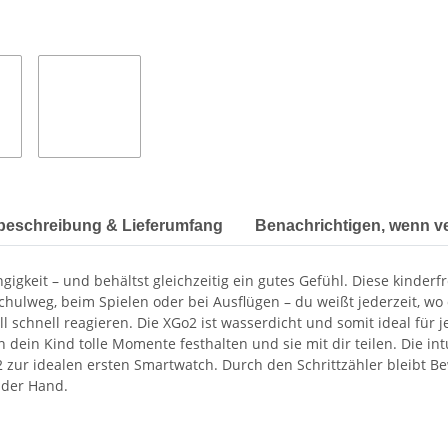
beschreibung & Lieferumfang
Benachrichtigen, wenn v
gkeit – und behältst gleichzeitig ein gutes Gefühl. Diese kinder
chulweg, beim Spielen oder bei Ausflügen – du weißt jederzeit, wo
l schnell reagieren. Die XGo2 ist wasserdicht und somit ideal für
in Kind tolle Momente festhalten und sie mit dir teilen. Die intui
ur idealen ersten Smartwatch. Durch den Schrittzähler bleibt Bew
 der Hand.