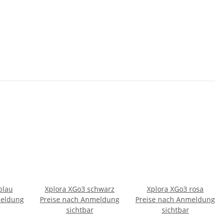
blau
Xplora XGo3 schwarz
Xplora XGo3 rosa
meldung
Preise nach Anmeldung
Preise nach Anmeldung
sichtbar
sichtbar