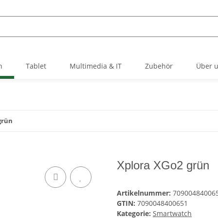
h
Tablet
Multimedia & IT
Zubehör
Über 
grün
Xplora XGo2 grün
Artikelnummer:
709004840065
GTIN:
7090048400651
Kategorie:
Smartwatch